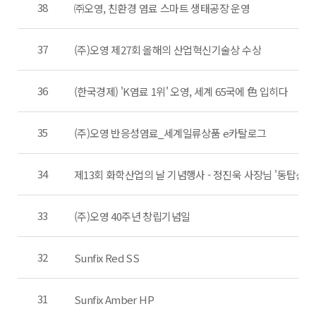
38
㈜오영, 친환경 염료 스마트 생태공장 운영
37
(주)오영 제27회 올해의 산업혁신기술상 수상
36
(한국경제) 'K염료 1위' 오영, 세계 65국에 色 입히다
35
(주)오영 반응성염료_세계일류상품 e카탈로그
34
제13회 화학산업의 날 기념행사 - 정진욱 사장님 '동탑산업
33
(주)오영 40주년 창립기념일
32
Sunfix Red SS
31
Sunfix Amber HP