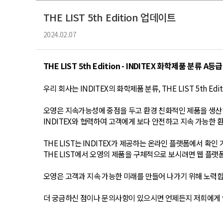
THE LIST 5th Edition 업데이트
2024.02.07
THE LIST 5th Edition - INDITEX
화학제품 분류 A등급 
우리 회사는 INDITEX의 화학제품 분류, THE LIST 5th E
오영은
지속가능성에
중점을
두고
환경
친화적인
제품을
생산
INDITEX
와
협력하여
고객에게
보다
안전하고
지속
가능한
THE LIST
는
INDITEX
가
제공하는
온라인
플랫폼에서
확인 
T
HE LIST
에서
오영의
제품을
구체적으로
보시려면
웹
플랫
오영은 고객과 지속 가능한 미래를 만들어 나가기 위해 노력
더 궁금하신 점이나 문의사항이 있으시면 언제든지 저희에게