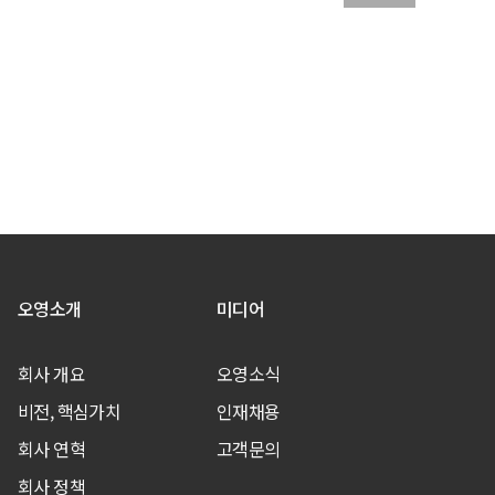
오영소개
미디어
회사 개요
오영소식
비전, 핵심가치
인재채용
회사 연혁
고객문의
회사 정책