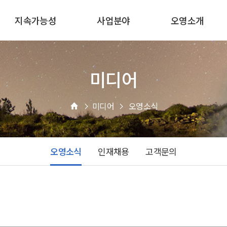
지속가능성
사업분야
오영소개
미디어
미디어
오영소식
오영소식
인재채용
고객문의