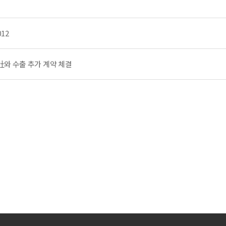
012
rkim社와 수출 추가 계약 체결