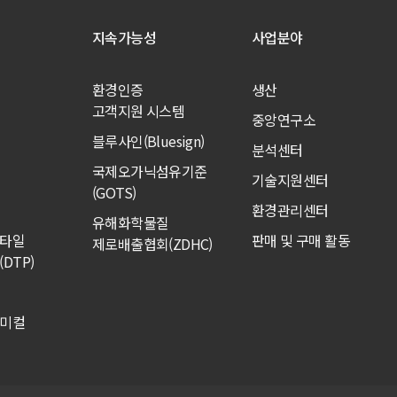
지속가능성
사업분야
환경인증
생산
고객지원 시스템
중앙연구소
블루사인(Bluesign)
분석센터
국제오가닉섬유기준
기술지원센터
(GOTS)
환경관리센터
유해화학물질
스타일
판매 및 구매 활동
제로배출협회(ZDHC)
DTP)
케미컬