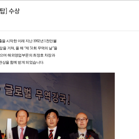
출탑] 수상
출을 시작한 이래 지난
1992
년
1
천만불
탑을 거쳐,
올 해
“
제
51
회 무역의 날
”을
였으며
해외영업부문의 최정호 차장과
상을 함께 받게 되었습니다.