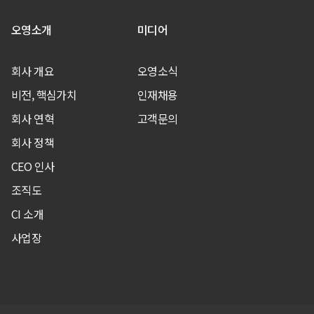
오영소개
미디어
회사 개요
오영소식
비전, 핵심가치
인재채용
회사 연혁
고객문의
회사 정책
CEO 인사
조직도
CI 소개
사업장