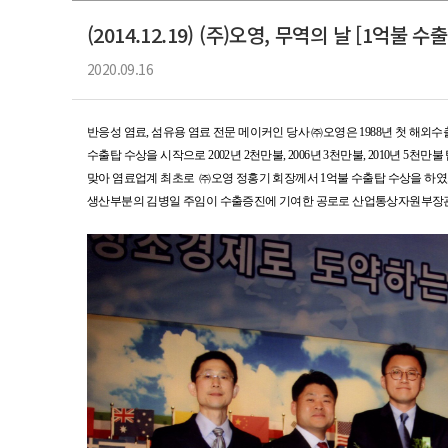
(2014.12.19) (주)오영, 무역의 날 [1억불 수
2020.09.16
반응성 염료, 섬유용 염료 전문 메이커인 당사 ㈜오영은
1988
년 첫 해외수
수출탑
수상을 시작으로
2002
년
2
천만불
, 2006
년
3
천만불
, 2010
년
5
천만불 
맞아
염료업계 최초로 ㈜오영
정홍기 회장께서
1
억불 수출탑 수상을 하
생산부분의
김병일 주임이 수출증진에 기여한 공로로 산업통상자원부장관