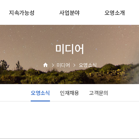
지속가능성
사업분야
오영소개
미디어
미디어
오영소식
오영소식
인재채용
고객문의